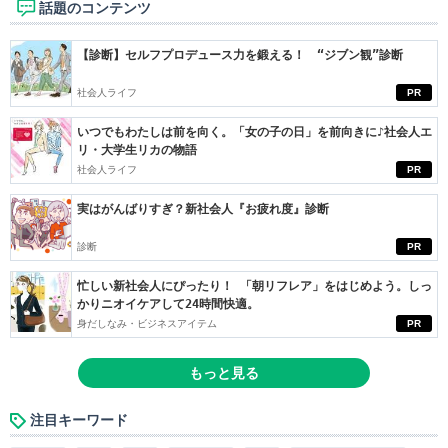
話題のコンテンツ
【診断】セルフプロデュース力を鍛える！ “ジブン観”診断
社会人ライフ
PR
いつでもわたしは前を向く。「女の子の日」を前向きに♪社会人エ
リ・大学生リカの物語
社会人ライフ
PR
実はがんばりすぎ？新社会人『お疲れ度』診断
診断
PR
忙しい新社会人にぴったり！ 「朝リフレア」をはじめよう。しっ
かりニオイケアして24時間快適。
身だしなみ・ビジネスアイテム
PR
もっと見る
注目キーワード