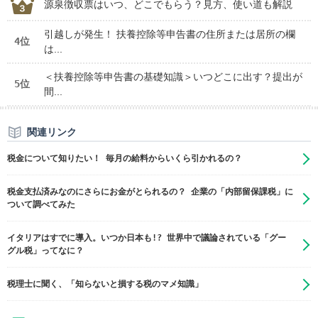
源泉徴収票はいつ、どこでもらう？見方、使い道も解説
引越しが発生！ 扶養控除等申告書の住所または居所の欄
4位
は...
＜扶養控除等申告書の基礎知識＞いつどこに出す？提出が
5位
間...
関連リンク
税金について知りたい！ 毎月の給料からいくら引かれるの？
税金支払済みなのにさらにお金がとられるの？ 企業の「内部留保課税」に
ついて調べてみた
イタリアはすでに導入。いつか日本も!? 世界中で議論されている「グー
グル税」ってなに？
税理士に聞く、「知らないと損する税のマメ知識」