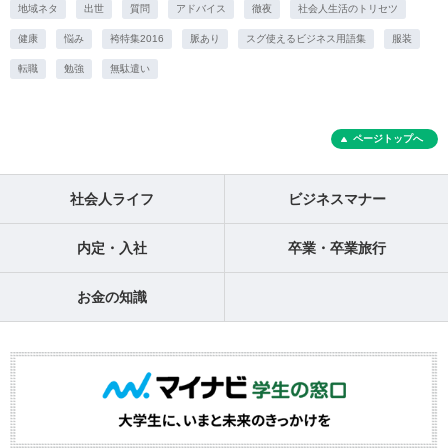
地域ネタ
出世
質問
アドバイス
徹夜
社会人生活のトリセツ
健康
悩み
袴特集2016
脈あり
スグ使えるビジネス用語集
服装
転職
勉強
無駄遣い
ページトップへ
社会人ライフ
ビジネスマナー
内定・入社
卒業・卒業旅行
お金の知識