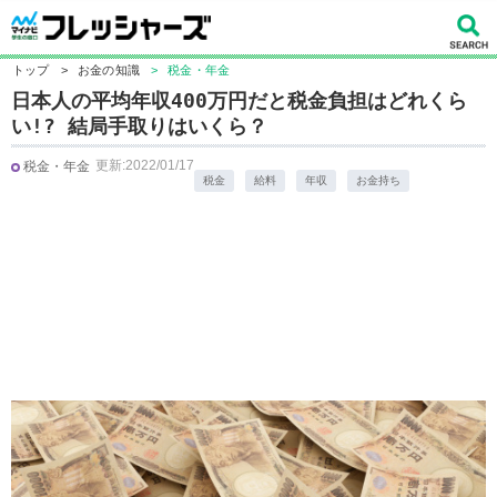
トップ
>
お金の知識
>
税金・年金
日本人の平均年収400万円だと税金負担はどれくら
い!? 結局手取りはいくら？
更新:2022/01/17
税金・年金
税金
給料
年収
お金持ち