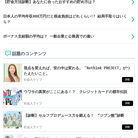
【貯金方法診断】あなたに合ったおすすめの貯め方は？
日本人の平均年収400万円だと税金負担はどれくらい!? 結局手取りはいく
ら？
ボーナス支給額の平均は？ 一般企業と公務員での違い
話題のコンテンツ
視点を変えれば、世の中は変わる。「Rethink PROJECT」がつ
たえたいこと。
社会人ライフ
PR
ウワサの真実がここにある！？ クレジットカードの都市伝説
社会人ライフ
PR
【診断】セルフプロデュース力を鍛える！ “ジブン観”診断
社会人ライフ
PR