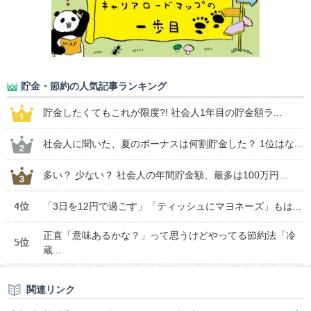
貯金・節約の人気記事ランキング
貯金したくてもこれが限度?! 社会人1年目の貯金額ラ...
社会人に聞いた、夏のボーナスは何割貯金した？ 1位はな...
多い？ 少ない？ 社会人の年間貯金額、最多は100万円...
4位
「3日を12円で過ごす」「ティッシュにマヨネーズ」もは...
正直「意味あるかな？」って思うけどやってる節約法「冷
5位
蔵...
関連リンク