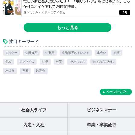
忙しい新社会人にぴったり！ 「朝リフレア」をはじめよう。しっ
かりニオイケアして24時間快適。
身だしなみ・ビジネスアイテム
PR
もっと見る
注目キーワード
ガラケー
金融資産
仕事運
金融業界のトレンド
出会い
仕事
悩み
サプライズ
社長
投資
身だしなみ
若者の〇〇離れ
水道代
卒業
歓迎会
ページトップへ
社会人ライフ
ビジネスマナー
内定・入社
卒業・卒業旅行