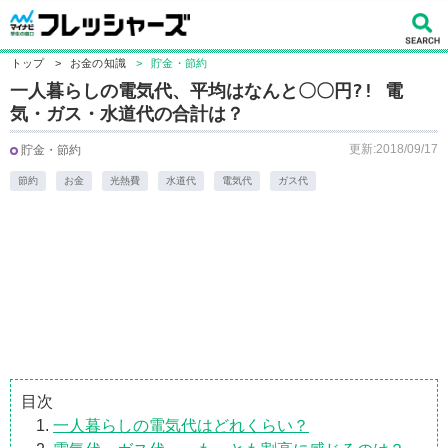
トップ
>
お金の知識
>
貯金・節約
一人暮らしの電気代、平均はなんと〇〇円?! 電
気・ガス・水道代の合計は？
更新:2018/09/17
貯金・節約
節約
お金
光熱費
水道代
電気代
ガス代
目次
一人暮らしの電気代はどれくらい？