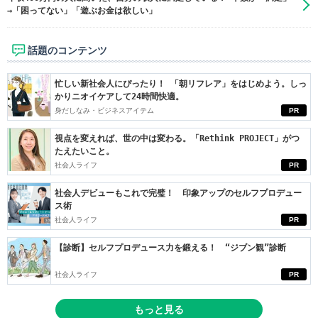
→「困ってない」「遊ぶお金は欲しい」
話題のコンテンツ
忙しい新社会人にぴったり！ 「朝リフレア」をはじめよう。しっ
かりニオイケアして24時間快適。
身だしなみ・ビジネスアイテム
PR
視点を変えれば、世の中は変わる。「Rethink PROJECT」がつ
たえたいこと。
社会人ライフ
PR
社会人デビューもこれで完璧！ 印象アップのセルフプロデュー
ス術
社会人ライフ
PR
【診断】セルフプロデュース力を鍛える！ “ジブン観”診断
社会人ライフ
PR
もっと見る