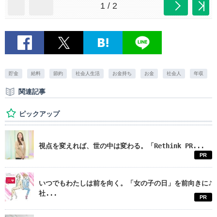
1 / 2
貯金
給料
節約
社会人生活
お金持ち
お金
社会人
年収
関連記事
ピックアップ
視点を変えれば、世の中は変わる。「Rethink PR...
PR
いつでもわたしは前を向く。「女の子の日」を前向きに♪
社...
PR