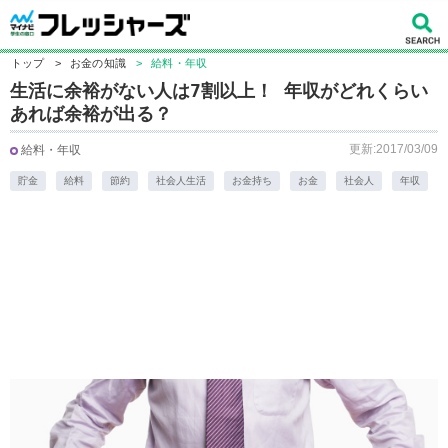
トップ
>
お金の知識
>
給料・年収
生活に余裕がない人は7割以上！ 年収がどれくらい
あれば余裕が出る？
更新:2017/03/09
給料・年収
貯金
給料
節約
社会人生活
お金持ち
お金
社会人
年収