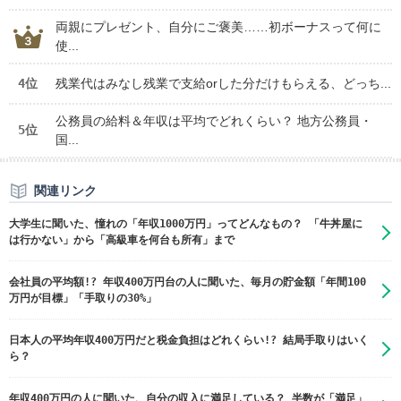
両親にプレゼント、自分にご褒美……初ボーナスって何に
使...
4位
残業代はみなし残業で支給orした分だけもらえる、どっち...
公務員の給料＆年収は平均でどれくらい？ 地方公務員・
5位
国...
関連リンク
大学生に聞いた、憧れの「年収1000万円」ってどんなもの？ 「牛丼屋に
は行かない」から「高級車を何台も所有」まで
会社員の平均額!? 年収400万円台の人に聞いた、毎月の貯金額「年間100
万円が目標」「手取りの30%」
日本人の平均年収400万円だと税金負担はどれくらい!? 結局手取りはいく
ら？
年収400万円の人に聞いた、自分の収入に満足している？ 半数が「満足」