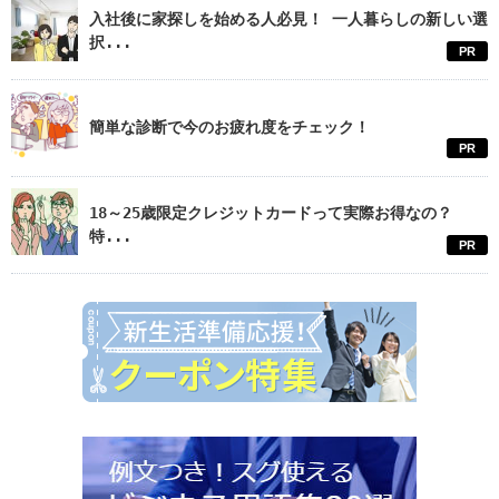
入社後に家探しを始める人必見！ 一人暮らしの新しい選
択...
PR
簡単な診断で今のお疲れ度をチェック！
PR
18～25歳限定クレジットカードって実際お得なの？
特...
PR