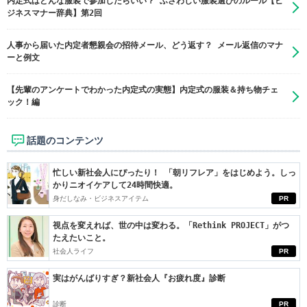
内定式はどんな服装で参加したらいい？ ふさわしい服装選びのルール【ビ
ジネスマナー辞典】第2回
人事から届いた内定者懇親会の招待メール、どう返す？ メール返信のマナ
ーと例文
【先輩のアンケートでわかった内定式の実態】内定式の服装＆持ち物チェ
ック！編
話題のコンテンツ
忙しい新社会人にぴったり！ 「朝リフレア」をはじめよう。しっ
かりニオイケアして24時間快適。
身だしなみ・ビジネスアイテム
PR
視点を変えれば、世の中は変わる。「Rethink PROJECT」がつ
たえたいこと。
社会人ライフ
PR
実はがんばりすぎ？新社会人『お疲れ度』診断
診断
PR