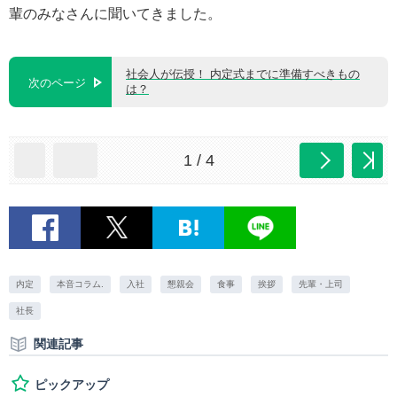
輩のみなさんに聞いてきました。
社会人が伝授！ 内定式までに準備すべきもの
次のページ
は？
1 / 4
内定
本音コラム.
入社
懇親会
食事
挨拶
先輩・上司
社長
関連記事
ピックアップ