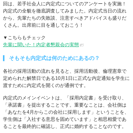
回は、若手社会人に内定式についてのアンケートを実施！
内定式の全貌を徹底調査してみました。内定式当日の流れ
から、先輩たちの失敗談、注意すべきアドバイスも盛りだ
くさん。出席前に目を通しておこう！
▼こちらもチェック
先輩に聞いた！内定者懇親会の実態
そもそも内定式は何のためにあるの？
各社の採用活動の流れを見ると、採用活動後、倫理憲章で
定められた解禁日である10月1日に正式な内定通知を学生に
渡すために内定式を開くのが通例です。
内定式のメインイベントは、「採用内定書」を受け取り、
「承諾書」を提出することです。重要なことは、会社側は
「あなたを4月からこの会社に採用します」ということを、
学生側は「入社する意思を固めています」と相思相愛であ
ることを最終的に確認し、正式に婚約することなのです。