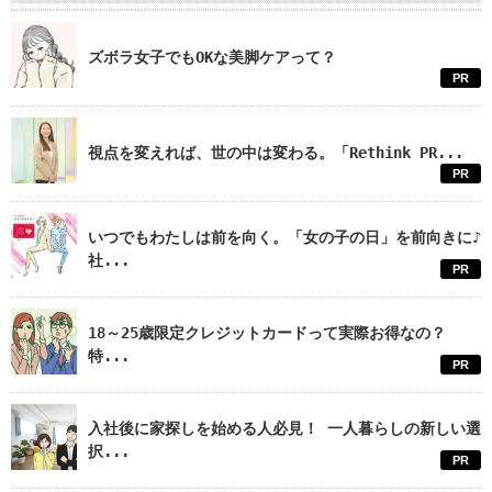
ズボラ女子でもOKな美脚ケアって？
PR
視点を変えれば、世の中は変わる。「Rethink PR...
PR
いつでもわたしは前を向く。「女の子の日」を前向きに♪
社...
PR
18～25歳限定クレジットカードって実際お得なの？
特...
PR
入社後に家探しを始める人必見！ 一人暮らしの新しい選
択...
PR