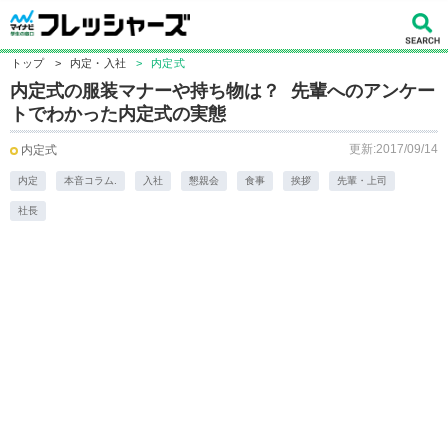
トップ
>
内定・入社
>
内定式
内定式の服装マナーや持ち物は？ 先輩へのアンケー
トでわかった内定式の実態
更新:2017/09/14
内定式
内定
本音コラム.
入社
懇親会
食事
挨拶
先輩・上司
社長