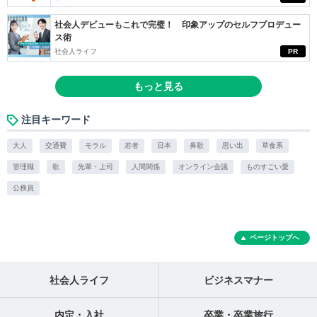
社会人デビューもこれで完璧！ 印象アップのセルフプロデュー
ス術
社会人ライフ
PR
もっと見る
注目キーワード
大人
交通費
モラル
若者
日本
鼻歌
思い出
草食系
管理職
歌
先輩・上司
人間関係
オンライン会議
ものすごい愛
公務員
ページトップへ
社会人ライフ
ビジネスマナー
内定・入社
卒業・卒業旅行