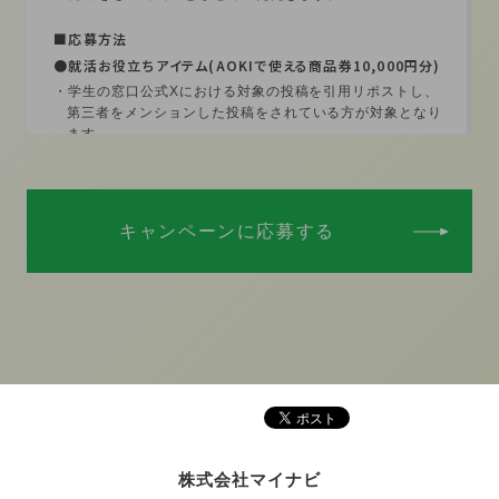
■応募方法
●就活お役立ちアイテム(AOKIで使える商品券10,000円分)
・学生の窓口公式Xにおける対象の投稿を引用リポストし、
第三者をメンションした投稿をされている方が対象となり
ます。
・同一メッセージでの複数応募、本人以外の第三者による複
製した応募など、「マイナビ学生の窓口」プレゼントキャ
ンペーン事務局がキャンペーンにそぐわないと判断したご
応募は無効とさせていただくことがあります。
キャンペーンに応募する
・複数のアカウントを使い同一人物が応募した場合は当選資
格を失います。
・メンションを付けた投稿、かつ引用リポストがされていな
い場合は、抽選対象となりませんのでご注意ください。
■ACUOフレーバー詰め合わせ(4種類×3本セット)＋えらべ
るPay 1,000円分
・学生の窓口公式Xにおける対象の投稿をリポスト、もしく
は引用リポストされている方が対象となります。
・複数のアカウントを使い同一人物が応募した場合など、事
務局がキャンペーンにそぐわないと判断したご応募は無効
株式会社マイナビ
とさせていただくことがあります。