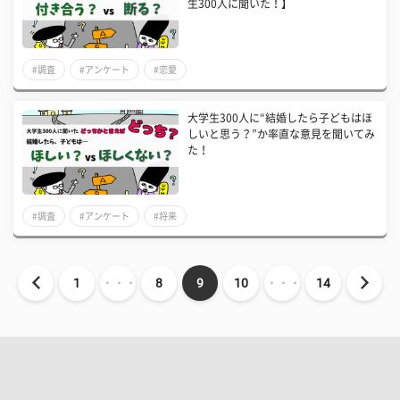
生300人に聞いた！】
#調査
#アンケート
#恋愛
大学生300人に“結婚したら子どもはほ
しいと思う？”か率直な意見を聞いてみ
た！
#調査
#アンケート
#将来
1
・・・
8
9
10
・・・
14