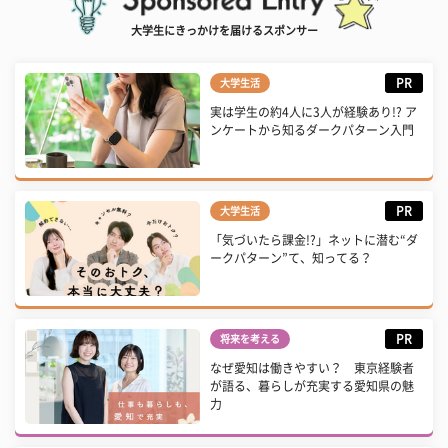
大学生にきっかけを届けるスポンサー
PR
大学生活
実は学生の約4人に3人が経験あり!? ア
ンケートから知るダークパターン入門
PR
大学生活
「気づいたら課金!?」ネットに潜む“ダ
ークパターン”て、知ってる？
PR
将来を考える
なぜ愛知は働きやすい？ 東京経験者
が語る、暮らしが充実する愛知県の魅
力