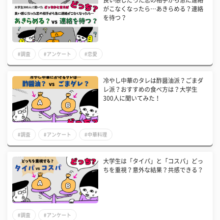
良い感じだった恋の相手から急に連絡
がこなくなったら…あきらめる？連絡
を待つ？
#調査
#アンケート
#恋愛
冷やし中華のタレは酢醤油派？ごまダ
レ派？おすすめの食べ方は？大学生
300人に聞いてみた！
#調査
#アンケート
#中華料理
大学生は「タイパ」と「コスパ」どっ
ちを重視？意外な結果？共感できる？
#調査
#アンケート