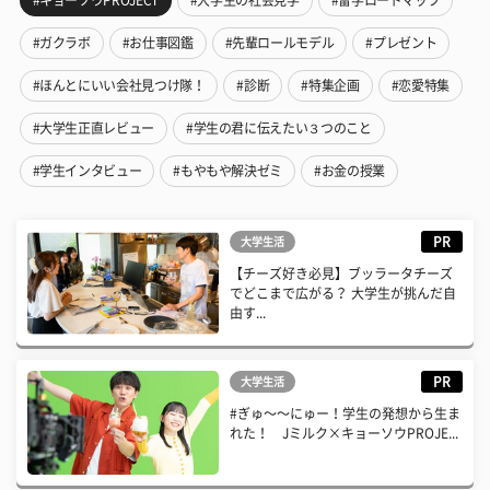
#ガクラボ
#お仕事図鑑
#先輩ロールモデル
#プレゼント
#ほんとにいい会社見つけ隊！
#診断
#特集企画
#恋愛特集
#大学生正直レビュー
#学生の君に伝えたい３つのこと
#学生インタビュー
#もやもや解決ゼミ
#お金の授業
PR
大学生活
【チーズ好き必見】ブッラータチーズ
でどこまで広がる？ 大学生が挑んだ自
由す...
PR
大学生活
#ぎゅ〜〜にゅー！学生の発想から生ま
れた！ Jミルク×キョーソウPROJE...