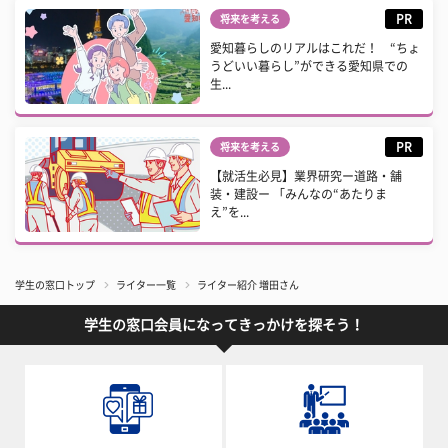
PR
将来を考える
愛知暮らしのリアルはこれだ！ “ちょ
うどいい暮らし”ができる愛知県での
生...
PR
将来を考える
【就活生必見】業界研究ー道路・舗
装・建設ー 「みんなの“あたりま
え”を...
学生の窓口トップ
ライター一覧
ライター紹介 増田さん
学生の窓口会員になってきっかけを探そう！