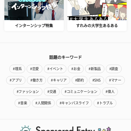
インターンシップ特集
すれみの大学生あるある
話題のキーワード
#理系
#恋愛
#イベント
#お金
#新製品
#調査
#アプリ
#働き方
#キャリア
#節約
#SNS
#マナー
#ファッション
#交通
#コミュニケーション
#偉人
#音楽
#人間関係
#キャンパスライフ
#トラブル